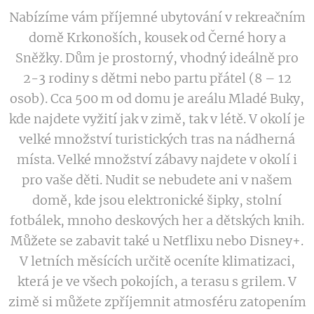
Nabízíme vám příjemné ubytování v rekreačním
domě Krkonoších, kousek od Černé hory a
Sněžky. Dům je prostorný, vhodný ideálně pro
2-3 rodiny s dětmi nebo partu přátel (8 – 12
osob). Cca 500 m od domu je areálu Mladé Buky,
kde najdete vyžití jak v zimě, tak v létě. V okolí je
velké množství turistických tras na nádherná
místa. Velké množství zábavy najdete v okolí i
pro vaše děti. Nudit se nebudete ani v našem
domě, kde jsou elektronické šipky, stolní
fotbálek, mnoho deskových her a dětských knih.
Můžete se zabavit také u Netflixu nebo Disney+.
V letních měsících určitě oceníte klimatizaci,
která je ve všech pokojích, a terasu s grilem. V
zimě si můžete zpříjemnit atmosféru zatopením